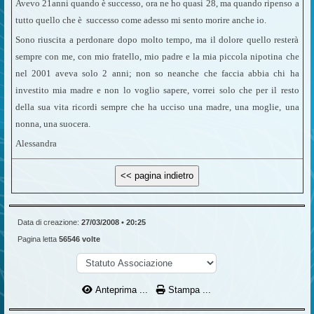
Avevo 21anni quando è successo, ora ne ho quasi 28, ma quando ripenso a
tutto quello che è successo come adesso mi sento morire anche io.
Sono riuscita a perdonare dopo molto tempo, ma il dolore quello resterà
sempre con me, con mio fratello, mio padre e la mia piccola nipotina che
nel
2001 aveva solo 2 anni; non so neanche che faccia abbia chi ha
investito mia madre e non lo voglio sapere, vorrei solo che per il resto
della sua vita
ricordi sempre che ha ucciso una madre, una moglie, una
nonna, una suocera.
Alessandra
Data di creazione:
27/03/2008 • 20:25
Pagina letta
56546 volte
Anteprima ...
Stampa ...