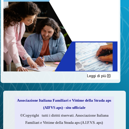
Leggi di più
C'è un modo di contribuire alle attività dell’A.I.F.V.S. a favore
delle vittime della strada e per dare giustizia ai superstiti ed ai
loro familiari che non costa nulla: devolvere il 5 per mille della
propria dichiarazione dei redditi all’A.I.F.V.S.
Associazione Italiana Familiari e Vittime della Strada aps
Come fare
(AIFVS aps) - sito ufficiale
1.
Compila la scheda CUD o del modello 730.
©​Copyright tutti i diritti riservati. Associazione Italiana
2.
Firma nel riquadro indicato come “Sostegno delle
Familiari e Vittime della Strada aps (A.I.F.V.S. aps)
organizzazioni non lucrative di utilità sociale, delle associazioni