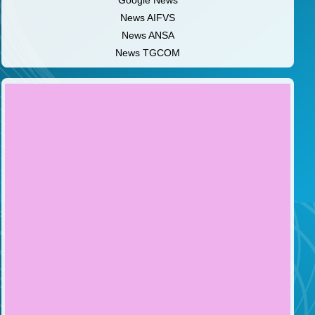
Google News
News AIFVS
News ANSA
News TGCOM